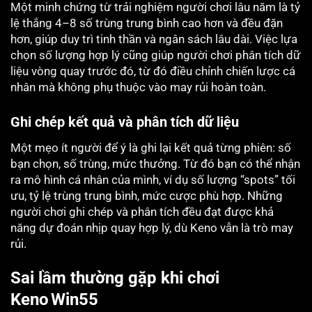
Một minh chứng từ trải nghiệm người chơi lâu năm là tỷ
lệ thắng 4–8 số trùng trung bình cao hơn và đều đặn
hơn, giúp duy trì tinh thần và ngân sách lâu dài. Việc lựa
chọn số lượng hợp lý cũng giúp người chơi phân tích dữ
liệu vòng quay trước đó, từ đó điều chỉnh chiến lược cá
nhân mà không phụ thuộc vào may rủi hoàn toàn.
Ghi chép kết quả và phân tích dữ liệu
Một mẹo ít người để ý là ghi lại kết quả từng phiên: số
bạn chọn, số trùng, mức thưởng. Từ đó bạn có thể nhận
ra mô hình cá nhân của mình, ví dụ số lượng “spots” tối
ưu, tỷ lệ trùng trung bình, mức cược phù hợp. Những
người chơi ghi chép và phân tích đều đạt được khả
năng dự đoán nhịp quay hợp lý, dù Keno vẫn là trò may
rủi.
Sai lầm thường gặp khi chơi
Keno Win55