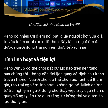
Ưu điểm khi chơi Keno tại Win55
Keno có nhiều ưu điểm nổi bật, giúp người chơi vừa giải
trí vừa kiểm soát rủi ro tốt hơn. Đây là những điểm đã
được người dùng trải nghiệm thực tế xác nhận.
Tính linh hoạt và tiện lợi
Keno Win55 có thể chơi bất cứ lúc nào trên nền tảng
của chúng tôi, không cần đợi lịch quay cố định như keno
truyền thống. Người chơi có thể chọn giờ rảnh để tham
gia, tạo trải nghiệm linh hoạt, không gò bó. Minh chứng
từ trải nghiệm người dùng cho thấy việc truy cập nhanh,
quay số ngay lập tức giúp tăng sự hứng thú và giảm áp
lực thời gian.