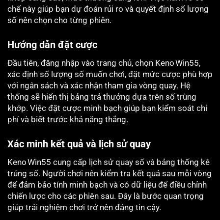
chế này giúp bạn dự đoán rủi ro và quyết định số lượng
số nên chọn cho từng phiên.
Hướng dẫn đặt cược
Đầu tiên, đăng nhập vào trang chủ, chọn Keno Win55,
xác định số lượng số muốn chơi, đặt mức cược phù hợp
với ngân sách và xác nhận tham gia vòng quay. Hệ
thống sẽ hiển thị bảng trả thưởng dựa trên số trùng
khớp. Việc đặt cược minh bạch giúp bạn kiểm soát chi
phí và biết trước khả năng thắng.
Xác minh kết quả và lịch sử quay
Keno Win55 cung cấp lịch sử quay số và bảng thống kê
trúng số. Người chơi nên kiểm tra kết quả sau mỗi vòng
để đảm bảo tính minh bạch và có dữ liệu để điều chỉnh
chiến lược cho các phiên sau. Đây là bước quan trọng
giúp trải nghiệm chơi trở nên đáng tin cậy.