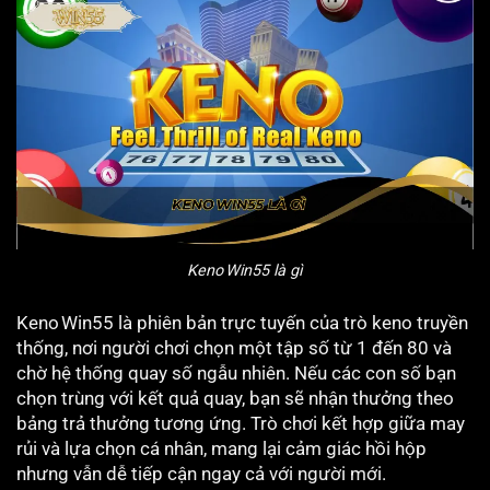
Keno Win55 là gì
Keno Win55 là phiên bản trực tuyến của trò keno truyền
thống, nơi người chơi chọn một tập số từ 1 đến 80 và
chờ hệ thống quay số ngẫu nhiên. Nếu các con số bạn
chọn trùng với kết quả quay, bạn sẽ nhận thưởng theo
bảng trả thưởng tương ứng. Trò chơi kết hợp giữa may
rủi và lựa chọn cá nhân, mang lại cảm giác hồi hộp
nhưng vẫn dễ tiếp cận ngay cả với người mới.