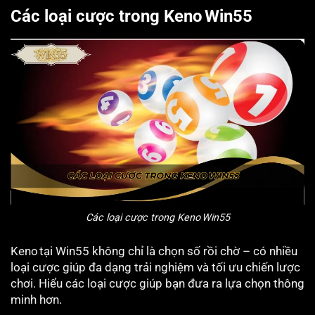
Các loại cược trong Keno Win55
Các loại cược trong Keno Win55
Keno tại Win55 không chỉ là chọn số rồi chờ – có nhiều
loại cược giúp đa dạng trải nghiệm và tối ưu chiến lược
chơi. Hiểu các loại cược giúp bạn đưa ra lựa chọn thông
minh hơn.