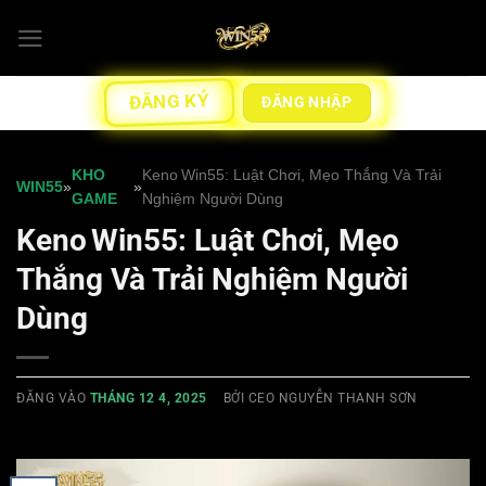
Bỏ
qua
nội
dung
ĐĂNG KÝ
ĐĂNG NHẬP
KHO
Keno Win55: Luật Chơi, Mẹo Thắng Và Trải
WIN55
»
»
GAME
Nghiệm Người Dùng
Keno Win55: Luật Chơi, Mẹo
Thắng Và Trải Nghiệm Người
Dùng
ĐĂNG VÀO
THÁNG 12 4, 2025
BỞI
CEO NGUYỄN THANH SƠN