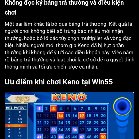
Không đọc kỹ bảng trả thưởng và điều kiện
chơi
Một sai lầm khác là bỏ qua bảng trả thưởng. Kết quả là
người chơi không biết số trùng bao nhiêu mới nhận
thưởng, hoặc bỏ lỡ các tùy chọn multiplier và vòng đặc
biệt. Nhiều người mới tham gia Keno đã bị hụt phần
thưởng khi không để ý tới các điều khoản này. Việc nắm
rõ bảng trả thưởng và luật chơi là cơ sở để ra quyết định
thông minh và tối ưu chiến lược cá nhân.
Ưu điểm khi chơi Keno tại Win55