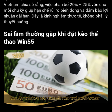
Vietnam chia sẻ rằng, việc phân bổ 20% – 25% vốn cho
mỗi chu kỳ giúp hạn chế rủi ro biến động và đảm bảo lợi
nhuận dài hạn. Đây là kinh nghiệm thực tế, không phải lý
thuyết suông.
Sai lầm thường gặp khi đặt kèo thể
thao Win55