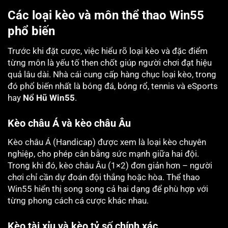
Các loại kèo và môn thể thao Win55
phổ biến
Trước khi đặt cược, việc hiểu rõ loại kèo và đặc điểm
từng môn là yếu tố then chốt giúp người chơi đạt hiệu
quả lâu dài. Nhà cái cung cấp hàng chục loại kèo, trong
đó phổ biến nhất là bóng đá, bóng rổ, tennis và eSports
hay
Nổ Hũ Win55
.
Kèo châu Á và kèo châu Âu
Kèo châu Á (Handicap) được xem là loại kèo chuyên
nghiệp, cho phép cân bằng sức mạnh giữa hai đội.
Trong khi đó, kèo châu Âu (1×2) đơn giản hơn – người
chơi chỉ cần dự đoán đội thắng hoặc hòa. Thể thao
Win55 hiển thị song song cả hai dạng để phù hợp với
từng phong cách cá cược khác nhau.
Kèo tài xỉu và kèo tỷ số chính xác