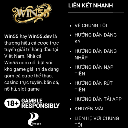
LIÊN KẾT NHANH
VỀ CHÚNG TÔI
HƯỚNG DẪN ĐĂNG
Win55
hay
Win55.dev
là
KÝ
thương hiệu cá cược trực
tuyến giải trí hàng đầu tại
HƯỚNG DẪN ĐĂNG
Việt Nam. Nhà cái
NHẬP
Win55.com nổi bật với
HƯỚNG DẪN NẠP
kho game giải trí đa dạng
TIỀN
gồm cá cược thể thao,
casino trực tuyến, bắn cá,
HƯỚNG DẪN RÚT
nổ hũ, slot game
TIỀN
HƯỚNG DẪN TẢI APP
KHUYẾN MÃI
LIÊN HỆ VỚI CHÚNG
TÔI