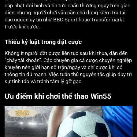
cập nhật đội hình và tin tức chấn thương ngay trên giao
diện, nhưng người chơi vẫn cần chủ động kiểm tra tại
các nguồn uy tín như BBC Sport hoặc Transfermarkt
trước khi cược.
Thiếu kỷ luật trong đặt cược
Không ít người đặt cược liên tục sau khi thua, dẫn đến
“cháy tài khoản”. Các chuyên gia cá cược chuyên nghiệp
khuyên nên giới hạn số trận/ngày và chỉ cược khi có
thông tin đủ mạnh. Việc tuân thủ nguyên tắc giúp duy trì
sự tỉnh táo và tránh tâm lý gỡ gạc.
Ưu điểm khi chơi thể thao Win55