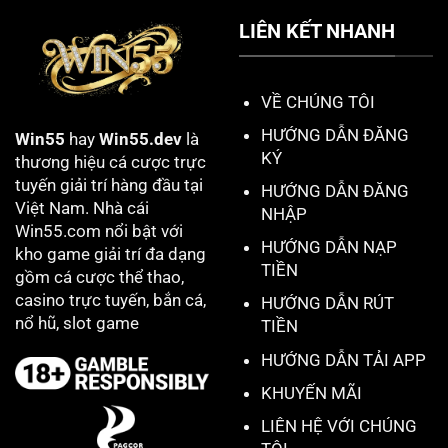
LIÊN KẾT NHANH
VỀ CHÚNG TÔI
HƯỚNG DẪN ĐĂNG
Win55
hay
Win55.dev
là
KÝ
thương hiệu cá cược trực
tuyến giải trí hàng đầu tại
HƯỚNG DẪN ĐĂNG
Việt Nam. Nhà cái
NHẬP
Win55.com nổi bật với
HƯỚNG DẪN NẠP
kho game giải trí đa dạng
TIỀN
gồm cá cược thể thao,
casino trực tuyến, bắn cá,
HƯỚNG DẪN RÚT
nổ hũ, slot game
TIỀN
HƯỚNG DẪN TẢI APP
KHUYẾN MÃI
LIÊN HỆ VỚI CHÚNG