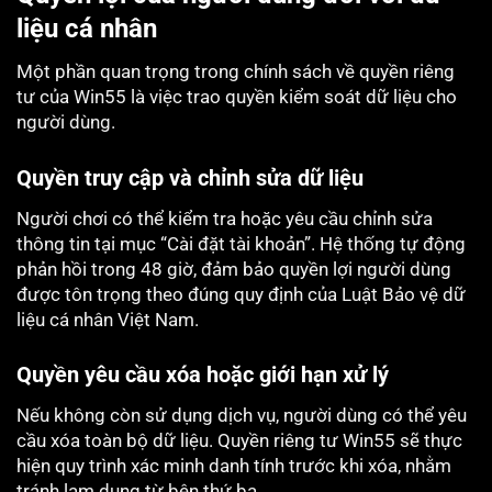
liệu cá nhân
Một phần quan trọng trong chính sách về quyền riêng
tư của Win55 là việc trao quyền kiểm soát dữ liệu cho
người dùng.
Quyền truy cập và chỉnh sửa dữ liệu
Người chơi có thể kiểm tra hoặc yêu cầu chỉnh sửa
thông tin tại mục “Cài đặt tài khoản”. Hệ thống tự động
phản hồi trong 48 giờ, đảm bảo quyền lợi người dùng
được tôn trọng theo đúng quy định của Luật Bảo vệ dữ
liệu cá nhân Việt Nam.
Quyền yêu cầu xóa hoặc giới hạn xử lý
Nếu không còn sử dụng dịch vụ, người dùng có thể yêu
cầu xóa toàn bộ dữ liệu. Quyền riêng tư Win55 sẽ thực
hiện quy trình xác minh danh tính trước khi xóa, nhằm
tránh lạm dụng từ bên thứ ba.