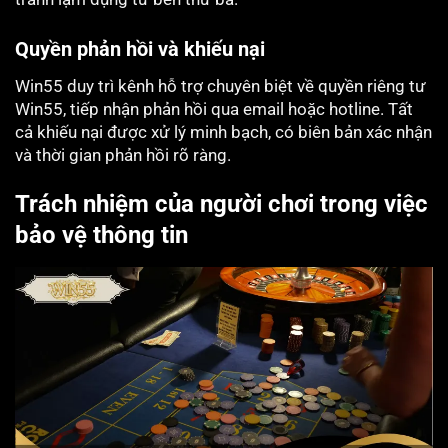
Quyền phản hồi và khiếu nại
Win55 duy trì kênh hỗ trợ chuyên biệt về quyền riêng tư
Win55, tiếp nhận phản hồi qua email hoặc hotline. Tất
cả khiếu nại được xử lý minh bạch, có biên bản xác nhận
và thời gian phản hồi rõ ràng.
Trách nhiệm của người chơi trong việc
bảo vệ thông tin