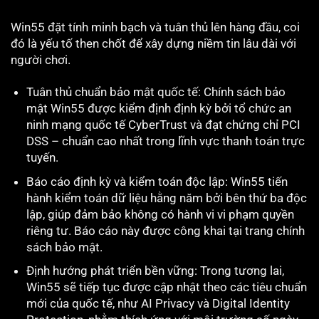
Win55 đặt tính minh bạch và tuân thủ lên hàng đầu, coi
đó là yếu tố then chốt để xây dựng niềm tin lâu dài với
người chơi.
Tuân thủ chuẩn bảo mật quốc tế: Chính sách bảo
mật Win55 được kiểm định định kỳ bởi tổ chức an
ninh mạng quốc tế CyberTrust và đạt chứng chỉ PCI
DSS – chuẩn cao nhất trong lĩnh vực thanh toán trực
tuyến.
Báo cáo định kỳ và kiểm toán độc lập: Win55 tiến
hành kiểm toán dữ liệu hằng năm bởi bên thứ ba độc
lập, giúp đảm bảo không có hành vi vi phạm quyền
riêng tư. Báo cáo này được công khai tại trang chính
sách bảo mật.
Định hướng phát triển bền vững: Trong tương lai,
Win55 sẽ tiếp tục được cập nhật theo các tiêu chuẩn
mới của quốc tế, như AI Privacy và Digital Identity