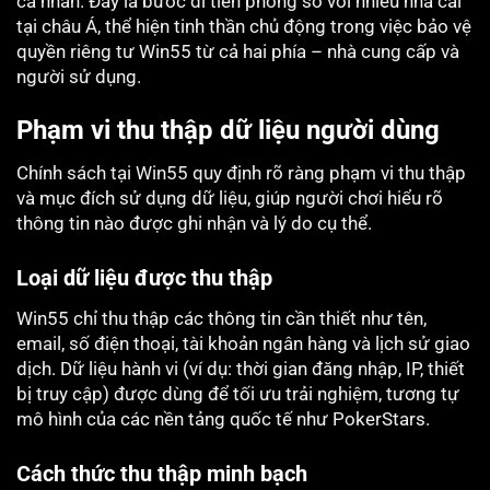
cá nhân. Đây là bước đi tiên phong so với nhiều nhà cái
tại châu Á, thể hiện tinh thần chủ động trong việc bảo vệ
quyền riêng tư Win55 từ cả hai phía – nhà cung cấp và
người sử dụng.
Phạm vi thu thập dữ liệu người dùng
Chính sách tại Win55 quy định rõ ràng phạm vi thu thập
và mục đích sử dụng dữ liệu, giúp người chơi hiểu rõ
thông tin nào được ghi nhận và lý do cụ thể.
Loại dữ liệu được thu thập
Win55 chỉ thu thập các thông tin cần thiết như tên,
email, số điện thoại, tài khoản ngân hàng và lịch sử giao
dịch. Dữ liệu hành vi (ví dụ: thời gian đăng nhập, IP, thiết
bị truy cập) được dùng để tối ưu trải nghiệm, tương tự
mô hình của các nền tảng quốc tế như PokerStars.
Cách thức thu thập minh bạch