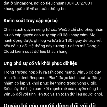
đặt ở Singapore, nơi có tiêu chuẩn ISO/IEC 27001 –
khung quốc tế về an toàn thông tin.
Kiểm soát truy cập nội bộ
Chính sách quyền riêng tư của Win55 chỉ cho phép nhân
sự có cấp quyền cao truy cập dữ liệu nhạy cảm. Mọi
hành động được ghi log và lưu trữ 180 ngày để truy vết
nếu có sự cố. Hệ thống này tương tự cách mà Google
Cloud kiểm soát dữ liệu khách hàng.
Ứng phó sự cố và khôi phục dữ liệu
Trong trường hợp xảy ra tấn công mạng, Win55 có quy
trình “Incident Response Plan” được kích hoạt tự động
nhằm cô lập và khôi phục hệ thống trong vòng 6 giờ.
Điều này thể hiện cam kết mạnh mẽ của quyền riêng tư
Win55 đối với tính liên tục và an toàn dữ liệu người chơi.
Quyền lợi của người dùng đối với dữ