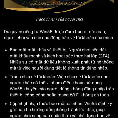
Trách nhiệm của người chơi
Dù quyền riêng tư Win55 được đảm bảo ở mức cao,
người chơi vẫn cần chủ động bảo vệ tài khoản của mình.
Bảo mật mật khẩu và thiết bị: Người chơi nên đặt
mật khẩu mạnh và kích hoạt xác thực hai lớp (2FA).
Nhiều sự cố mất dữ liệu không xuất phát từ hệ thống
mà từ việc người dùng tiết lộ thông tin đăng nhập.
Tránh chia sẻ tài khoản: Việc chia sẻ tài khoản cho
người khác có thể vi phạm điều khoản sử dụng.
Win55 khuyến cáo người dùng không đăng nhập trên
thiết bị công cộng hoặc mạng Wi-Fi không an toàn.
Cập nhật nhận thức bảo mật cá nhân: Win55 định kỳ
gửi bản tin hướng dẫn phòng tránh lừa đảo, giúp
người chơi nâng cao nhận thức và chủ động bảo vệ