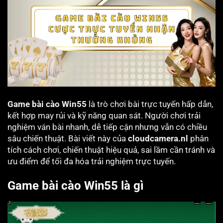
Game bài cào Win55
là trò chơi bài trực tuyến hấp dẫn,
kết hợp may rủi và kỹ năng quan sát. Người chơi trải
nghiệm ván bài nhanh, dễ tiếp cận nhưng vẫn có chiều
sâu chiến thuật. Bài viết này của
cloudcamera.nl
phân
tích cách chơi, chiến thuật hiệu quả, sai lầm cần tránh và
ưu điểm để tối đa hóa trải nghiệm trực tuyến.
Game bài cào Win55 là gì