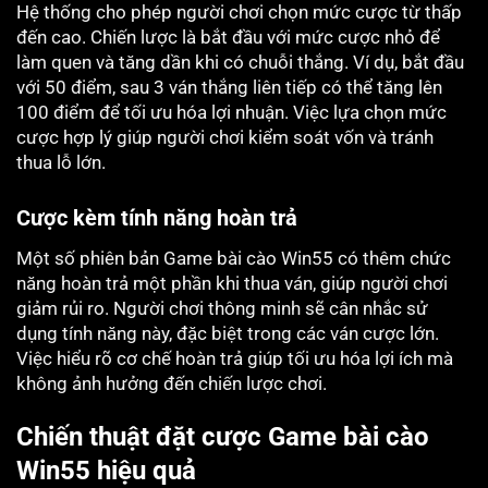
Hệ thống cho phép người chơi chọn mức cược từ thấp
đến cao. Chiến lược là bắt đầu với mức cược nhỏ để
làm quen và tăng dần khi có chuỗi thắng. Ví dụ, bắt đầu
với 50 điểm, sau 3 ván thắng liên tiếp có thể tăng lên
100 điểm để tối ưu hóa lợi nhuận. Việc lựa chọn mức
cược hợp lý giúp người chơi kiểm soát vốn và tránh
thua lỗ lớn.
Cược kèm tính năng hoàn trả
Một số phiên bản Game bài cào Win55 có thêm chức
năng hoàn trả một phần khi thua ván, giúp người chơi
giảm rủi ro. Người chơi thông minh sẽ cân nhắc sử
dụng tính năng này, đặc biệt trong các ván cược lớn.
Việc hiểu rõ cơ chế hoàn trả giúp tối ưu hóa lợi ích mà
không ảnh hưởng đến chiến lược chơi.
Chiến thuật đặt cược Game bài cào
Win55 hiệu quả