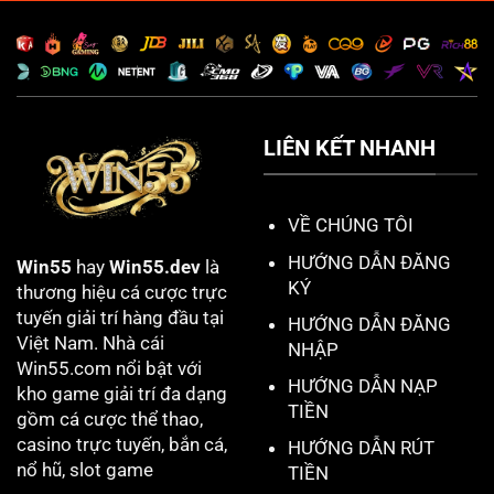
LIÊN KẾT NHANH
VỀ CHÚNG TÔI
HƯỚNG DẪN ĐĂNG
Win55
hay
Win55.dev
là
KÝ
thương hiệu cá cược trực
tuyến giải trí hàng đầu tại
HƯỚNG DẪN ĐĂNG
Việt Nam. Nhà cái
NHẬP
Win55.com nổi bật với
HƯỚNG DẪN NẠP
kho game giải trí đa dạng
TIỀN
gồm cá cược thể thao,
casino trực tuyến, bắn cá,
HƯỚNG DẪN RÚT
nổ hũ, slot game
TIỀN