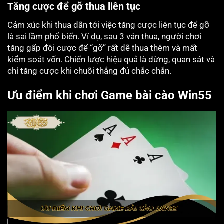
Tăng cược để gỡ thua liên tục
Cảm xúc khi thua dẫn tới việc tăng cược liên tục để gỡ
là sai lầm phổ biến. Ví dụ, sau 3 ván thua, người chơi
tăng gấp đôi cược để “gỡ” rất dễ thua thêm và mất
kiểm soát vốn. Chiến lược hiệu quả là dừng, quan sát và
chỉ tăng cược khi chuỗi thắng đủ chắc chắn.
Ưu điểm khi chơi Game bài cào Win55