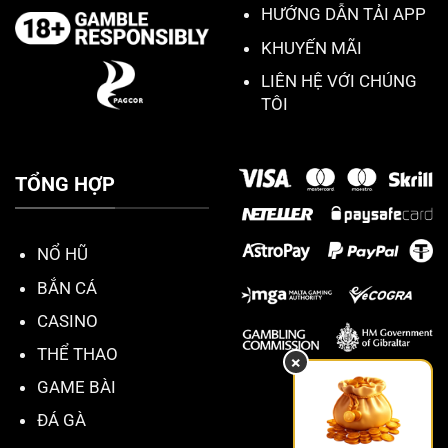
HƯỚNG DẪN TẢI APP
KHUYẾN MÃI
LIÊN HỆ VỚI CHÚNG
TÔI
TỔNG HỢP
NỔ HŨ
BẮN CÁ
CASINO
THỂ THAO
×
GAME BÀI
ĐÁ GÀ