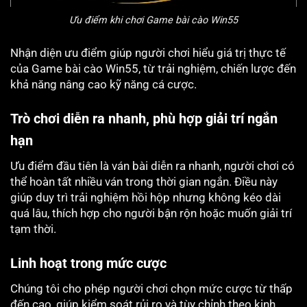
Ưu điểm khi chơi Game bài cào Win55
Nhận diện ưu điểm giúp người chơi hiểu giá trị thực tế
của Game bài cào Win55, từ trải nghiệm, chiến lược đến
khả năng nâng cao kỹ năng cá cược.
Trò chơi diễn ra nhanh, phù hợp giải trí ngắn
hạn
Ưu điểm đầu tiên là ván bài diễn ra nhanh, người chơi có
thể hoàn tất nhiều ván trong thời gian ngắn. Điều này
giúp duy trì trải nghiệm hồi hộp nhưng không kéo dài
quá lâu, thích hợp cho người bận rộn hoặc muốn giải trí
tạm thời.
Linh hoạt trong mức cược
Chúng tôi cho phép người chơi chọn mức cược từ thấp
đến cao, giúp kiểm soát rủi ro và tùy chỉnh theo kinh