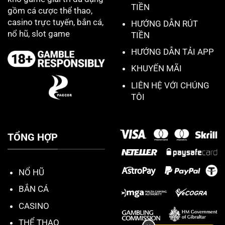
TIỀN
gồm cá cược thể thao,
casino trực tuyến, bắn cá,
HƯỚNG DẪN RÚT
nổ hũ, slot game
TIỀN
HƯỚNG DẪN TẢI APP
KHUYẾN MÃI
LIÊN HỆ VỚI CHÚNG
TÔI
TỔNG HỢP
NỔ HŨ
BẮN CÁ
CASINO
THỂ THAO