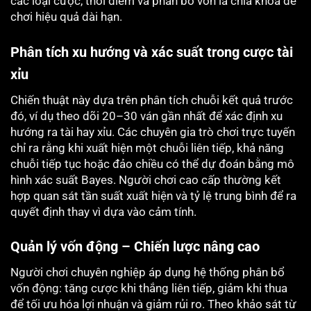
các loại cược, thời điểm và phân bổ vốn là chìa khóa để
chơi hiệu quả dài hạn.
Phân tích xu hướng và xác suất trong cược tài
xỉu
Chiến thuật này dựa trên phân tích chuỗi kết quả trước
đó, ví dụ theo dõi 20–30 ván gần nhất để xác định xu
hướng ra tài hay xỉu. Các chuyên gia trò chơi trực tuyến
chỉ ra rằng khi xuất hiện một chuỗi liên tiếp, khả năng
chuỗi tiếp tục hoặc đảo chiều có thể dự đoán bằng mô
hình xác suất Bayes. Người chơi cao cấp thường kết
hợp quan sát tần suất xuất hiện và tỷ lệ trung bình để ra
quyết định thay vì dựa vào cảm tính.
Quản lý vốn động – Chiến lược nâng cao
Người chơi chuyên nghiệp áp dụng hệ thống phân bổ
vốn động: tăng cược khi thắng liên tiếp, giảm khi thua
để tối ưu hóa lợi nhuận và giảm rủi ro. Theo khảo sát từ