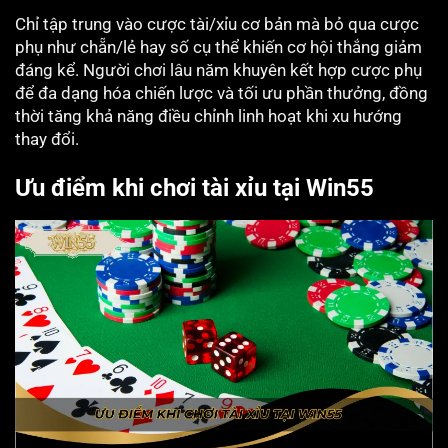
Chỉ tập trung vào cược tài/xỉu cơ bản mà bỏ qua cược
phụ như chẵn/lẻ hay số cụ thể khiến cơ hội thắng giảm
đáng kể. Người chơi lâu năm khuyên kết hợp cược phụ
để đa dạng hóa chiến lược và tối ưu phần thưởng, đồng
thời tăng khả năng điều chỉnh linh hoạt khi xu hướng
thay đổi.
Ưu điểm khi chơi tài xỉu tại Win55