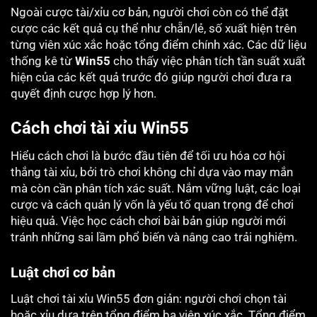
Ngoài cược tài/xỉu cơ bản, người chơi còn có thể đặt
cược các kết quả cụ thể như chẵn/lẻ, số xuất hiện trên
từng viên xúc xắc hoặc tổng điểm chính xác. Các dữ liệu
thống kê từ
Win55
cho thấy việc phân tích tần suất xuất
hiện của các kết quả trước đó giúp người chơi đưa ra
quyết định cược hợp lý hơn.
Cách chơi tài xỉu Win55
Hiểu cách chơi là bước đầu tiên để tối ưu hóa cơ hội
thắng tài xỉu, bởi trò chơi không chỉ dựa vào may mắn
mà còn cần phân tích xác suất. Nắm vững luật, các loại
cược và cách quản lý vốn là yếu tố quan trọng để chơi
hiệu quả. Việc học cách chơi bài bản giúp người mới
tránh những sai lầm phổ biến và nâng cao trải nghiệm.
Luật chơi cơ bản
Luật chơi tài xỉu Win55 đơn giản: người chơi chọn tài
hoặc xỉu dựa trên tổng điểm ba viên xúc xắc. Tổng điểm