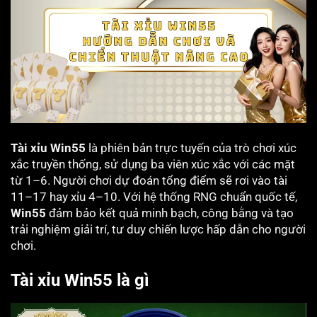
Tài xỉu Win55
là phiên bản trực tuyến của trò chơi xúc
xắc truyền thống, sử dụng ba viên xúc xắc với các mặt
từ 1–6. Người chơi dự đoán tổng điểm sẽ rơi vào tài
11–17 hay xỉu 4–10. Với hệ thống RNG chuẩn quốc tế,
Win55
đảm bảo kết quả minh bạch, công bằng và tạo
trải nghiệm giải trí, tư duy chiến lược hấp dẫn cho người
chơi.
Tài xỉu Win55 là gì