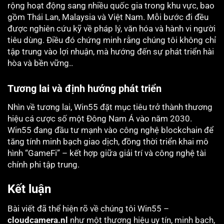
rộng hoạt động sang nhiều quốc gia trong khu vực, bao
gồm Thái Lan, Malaysia và Việt Nam. Mỗi bước đi đều
được nghiên cứu kỹ về pháp lý, văn hóa và hành vi người
tiêu dùng. Điều đó chứng minh rằng chúng tôi không chỉ
tập trung vào lợi nhuận, mà hướng đến sự phát triển hài
hòa và bền vững..
Tương lai và định hướng phát triển
Nhìn về tương lai, Win55 đặt mục tiêu trở thành thương
hiệu cá cược số một Đông Nam Á vào năm 2030.
Win55 đang đầu tư mạnh vào công nghệ blockchain để
tăng tính minh bạch giao dịch, đồng thời triển khai mô
hình “GameFi” – kết hợp giữa giải trí và công nghệ tài
chính phi tập trung.
Kết luận
Bài viết đã thể hiện rõ về chúng tôi Win55 –
cloudcamera.nl
như một thương hiệu uy tín, minh bạch,