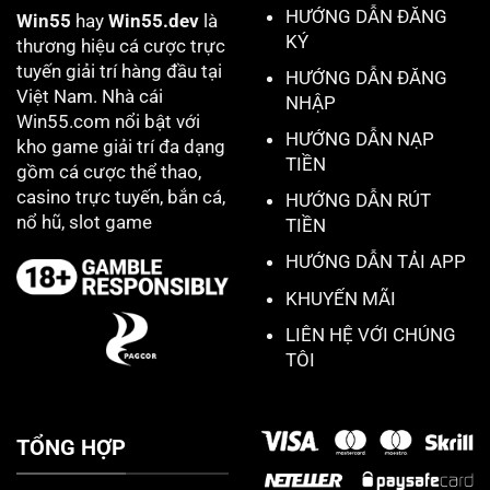
HƯỚNG DẪN ĐĂNG
Win55
hay
Win55.dev
là
KÝ
thương hiệu cá cược trực
tuyến giải trí hàng đầu tại
HƯỚNG DẪN ĐĂNG
Việt Nam. Nhà cái
NHẬP
Win55.com nổi bật với
HƯỚNG DẪN NẠP
kho game giải trí đa dạng
TIỀN
gồm cá cược thể thao,
casino trực tuyến, bắn cá,
HƯỚNG DẪN RÚT
nổ hũ, slot game
TIỀN
HƯỚNG DẪN TẢI APP
KHUYẾN MÃI
LIÊN HỆ VỚI CHÚNG
TÔI
TỔNG HỢP