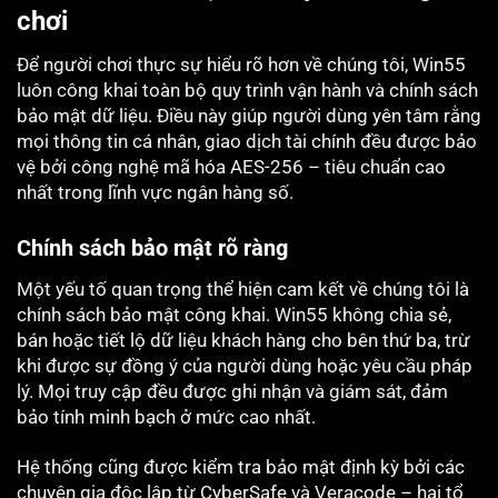
chơi
Để người chơi thực sự hiểu rõ hơn về chúng tôi, Win55
luôn công khai toàn bộ quy trình vận hành và chính sách
bảo mật dữ liệu. Điều này giúp người dùng yên tâm rằng
mọi thông tin cá nhân, giao dịch tài chính đều được bảo
vệ bởi công nghệ mã hóa AES-256 – tiêu chuẩn cao
nhất trong lĩnh vực ngân hàng số.
Chính sách bảo mật rõ ràng
Một yếu tố quan trọng thể hiện cam kết về chúng tôi là
chính sách bảo mật công khai. Win55 không chia sẻ,
bán hoặc tiết lộ dữ liệu khách hàng cho bên thứ ba, trừ
khi được sự đồng ý của người dùng hoặc yêu cầu pháp
lý. Mọi truy cập đều được ghi nhận và giám sát, đảm
bảo tính minh bạch ở mức cao nhất.
Hệ thống cũng được kiểm tra bảo mật định kỳ bởi các
chuyên gia độc lập từ CyberSafe và Veracode – hai tổ