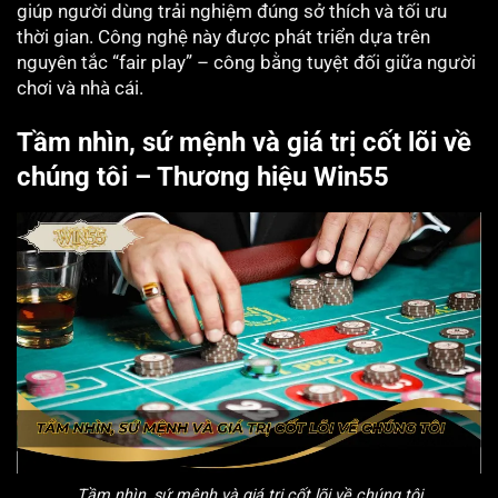
giúp người dùng trải nghiệm đúng sở thích và tối ưu
thời gian. Công nghệ này được phát triển dựa trên
nguyên tắc “fair play” – công bằng tuyệt đối giữa người
chơi và nhà cái.
Tầm nhìn, sứ mệnh và giá trị cốt lõi về
chúng tôi – Thương hiệu Win55
Tầm nhìn, sứ mệnh và giá trị cốt lõi về chúng tôi