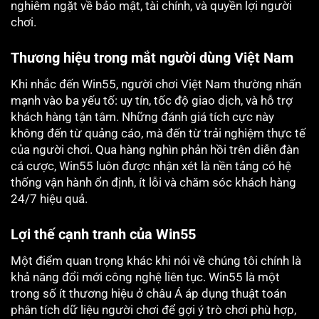
nghiêm ngặt về bảo mật, tài chính, và quyền lợi người
chơi.
Thương hiệu trong mắt người dùng Việt Nam
Khi nhắc đến Win55, người chơi Việt Nam thường nhấn
mạnh vào ba yếu tố: uy tín, tốc độ giao dịch, và hỗ trợ
khách hàng tận tâm. Những đánh giá tích cực này
không đến từ quảng cáo, mà đến từ trải nghiệm thực tế
của người chơi. Qua hàng nghìn phản hồi trên diễn đàn
cá cược, Win55 luôn được nhận xét là nền tảng có hệ
thống vận hành ổn định, ít lỗi và chăm sóc khách hàng
24/7 hiệu quả.
Lợi thế cạnh tranh của Win55
Một điểm quan trọng khác khi nói về chúng tôi chính là
khả năng đổi mới công nghệ liên tục. Win55 là một
trong số ít thương hiệu ở châu Á áp dụng thuật toán
phân tích dữ liệu người chơi để gợi ý trò chơi phù hợp,